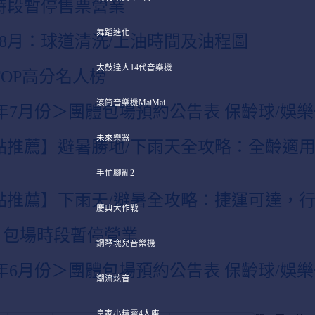
場時段暫停售票營業
舞蹈進化
年08月：球道清洗/上油時間及油程圖
太鼓達人14代音樂機
OP高分名人榜
滾筒音樂機MaiMai
26年7月份＞團體包場預約公告表 保齡球/娛
未來樂器
景點推薦】避暑勝地/下雨天全攻略：全齡適
手忙腳亂2
景點推薦】下雨天/避暑全攻略：捷運可達，
慶典大作戰
.21 包場時段暫停營業
鋼琴塊兒音樂機
26年6月份＞團體包場預約公告表 保齡球/娛
潮流炫音
皇家小精靈4人座