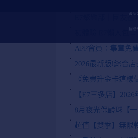
APP會員限定｜推
最新
E7聚樂部｜團友召
團體
初體驗 E7懶人包
APP會員：集章免
2026最新版!綜
《免費升金卡這樣
【E7三多店】20
8月夜光保齡球【
超值【雙季】無限