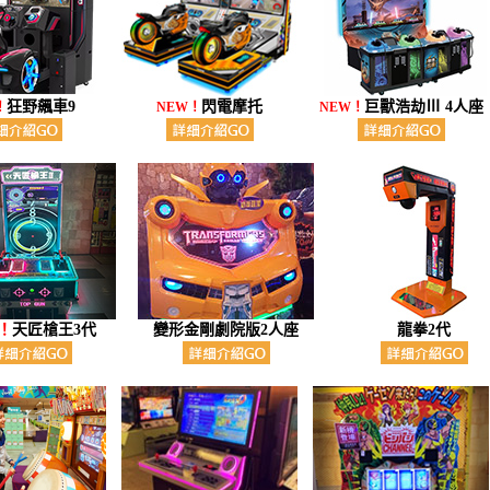
狂野飆車9
閃電摩托
巨獸浩劫Ⅲ 4人座
！
NEW！
NEW！
！
天匠槍王3代
變形金剛劇院版2人座
龍拳2代