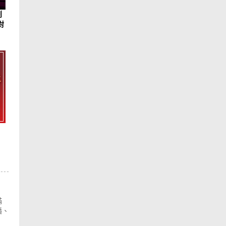
到
對
滿
播、