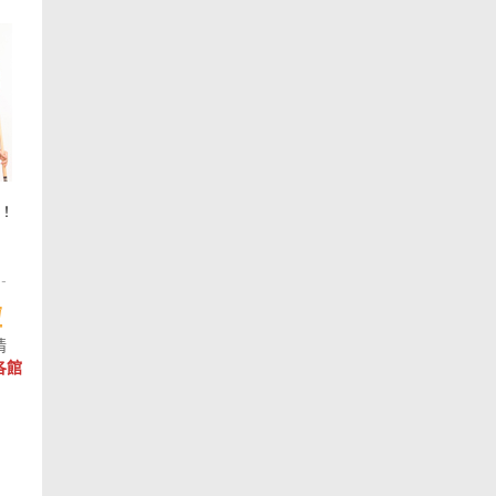
桿！
啦
情
各館