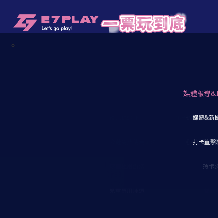
【E7play一票玩到底】首頁
/
店舖一覽&票
玩樂設施
↓保齡球館↓
店舖一覽表
↓飛鏢↓
媒體報導&
↓一票玩
↓E7會
↓大
【E7三多店】樓
夜光保齡球
電子飛鏢機
《消費流程》
媒體&新
憑卡
【三
公鞋免費使用辦法
《入館須知
打卡直擊/
會員
【三
三多店の樓層導覽
E7PLAY「一票玩到底」三多店，
球櫃租用辦法
持卡
樓層
寬敞的室內空間，集結了多種玩樂設
《好夾多》零食娃娃機，所有設施一
兒童專用球道
餐飲
為了提供安心的娛樂環境，場館在入
閒空間。不論晴天或雨天，來E7PL
設施