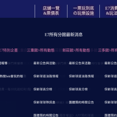
店舖一覽
一票玩到底
E7消
&票價表
の玩樂設施
&玩
E7所有分館最新消息
消費流程&玩法攻略
團體預約專案洽詢
店舖一覽&票價表
會員卡獨享優惠
玩樂設施
價表
/
↓高雄/三多店↓
/
樓層導覽與玩樂設施
E7特別企畫
到底の消費流程↓
員卡等級&優惠比較↓
台北/三重店↓
↓撞球↓
三重店>團體業務洽談
三重館>所有動態
E7《紅卡》會員獨享優惠
↓大台北/新莊店↓
↓休閒娛樂機↓
新莊館>團體業務洽談
↓各項玩樂設施使用規則↓
新莊館>所有動態
E7《金卡》會員獨享優惠
↓大台北/土城店↓ (試營
三多館>團體業務
↓運動競賽機↓
三多館>所
層導覽與玩樂設施
購票入館/玩到飽/結束離館
聞報導
同行皆享門票優惠
重店】營業與交通資訊
採用比賽球檯布
最新公告與活動
狂野飆車9
【新莊店】營業與交通資訊
憑卡同行皆享門票↘9折
「遊樂場區」免投代幣、免費玩
最新公告與活動
憑卡同行皆享門票↘8
【土城店】營業與交
精靈桌上曲棍球 4人
最新公告
》門票の消費者權益
熱搜hen會玩的咖
限定→球道預約服務
重店】入場票價表
國手教您打撞球
保齡球道油路情報
閃電摩托
【新莊店】入場票價表
「撞球、飛鏢、包廂等」帶證件至櫃台借器材
保齡球道油路情報
【土城店】入場票價
龍拳2代
保齡球道
位於高雄市三多路，地點便利，就在三信家商斜對面、小北百貨二樓。這裡
消費，每10元送紅利1點
導覽與玩樂設施
保齡球高分榜
變形金剛－柯博文2人座
樓層導覽與玩樂設施
自助式《保齡球公鞋》免費借用
保齡球高分榜
樓層導覽與玩樂設施
桌球發球回擊測準
保齡球高
施，包含保齡球、撞球、電子飛鏢、遊戲機台、桌遊、視聽按摩椅包廂，
票玩到底，免額外費用，讓你一次玩到過癮！
吧台服務
保齡球球隊訊息
變形金剛劇院版－大黃蜂2人座
餐飲吧台服務
《保齡球道》首次開啟時間說明
團體預約時間公告
最新公告與活動
棒球十六宮格街機版
保齡球球
口處設有門票安全管制，全館禁煙，適合全家大小一起來享受的全天候室
AY三多店都能無憂盡興，是親子同遊、朋友聚會的絕佳選擇。
使用與預約說明
團體預約時間公告
極速摩托 3DX 2人座
設施使用與預約說明
《E7會員獨享權益》APP預約球道
小豬快跑
團體預約