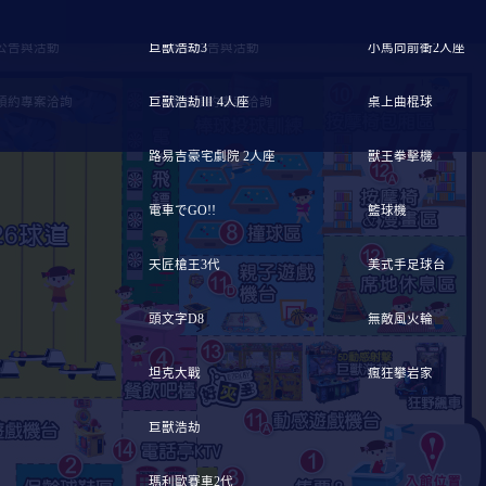
公告與活動
巨獸浩劫3
最新公告與活動
小馬向前衝2人座
預約專案洽詢
巨獸浩劫Ⅲ 4人座
團體預約專案洽詢
桌上曲棍球
路易吉豪宅劇院 2人座
獸王拳擊機
電車でGO!!
籃球機
天匠槍王3代
美式手足球台
頭文字D8
無敵風火輪
坦克大戰
瘋狂攀岩家
巨獸浩劫
瑪利歐賽車2代