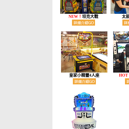
NEW！
坦克大戰
太鼓
皇家小精靈4人座
HOT