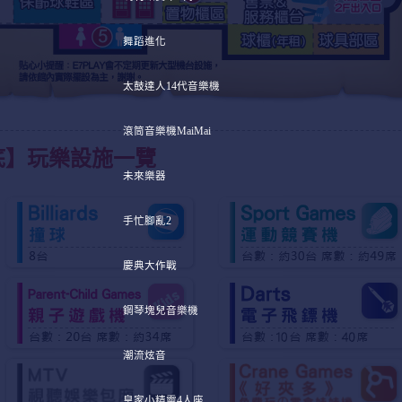
舞蹈進化
太鼓達人14代音樂機
滾筒音樂機MaiMai
底】玩樂設施一覽
未來樂器
手忙腳亂2
慶典大作戰
鋼琴塊兒音樂機
潮流炫音
皇家小精靈4人座