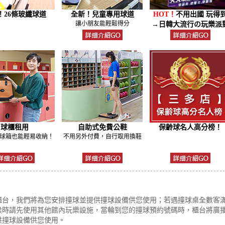
！26條玻纖球道
全新！兒童專用球道
HOT！
不用出國 玩得
讓小朋友能輕鬆得分
→日韓大流行の玩樂派
球櫃租用
自助式免費公鞋
保齡球名人高分榜！
球箱也能輕易收納！
不用另外付費，自行取用換鞋
櫃台，我們將為您安排撞球並提供撞球設備供您使用；若遇撞球桌全數客
侯時請先使用其他館內玩樂設施，當輪到您的撞球預約號碼時，櫃台將廣
供撞球設備供您使用。