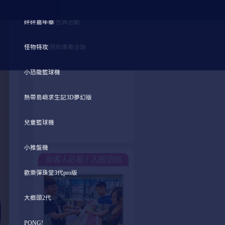
砰砰嘉年華
最新公告與活動
怪物特攻
團體預約專案洽詢
小恐龍籃球機
熱帶島嶼求生記3D夢幻版
兒童籃球機
小推盤機
新客人必看！入館須知
歡樂彈珠堂3代pro版
大榔頭2代
PONG!