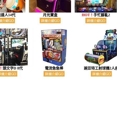
達人14代
月光寶盒
HOT
！
手忙腳亂2
！
頭文字D 8代
電流急急棒
豌豆特工射球機2人