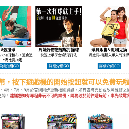
8張撞球
周婕妤帶您輕鬆打撞球
球具販售&紅利兌換
 777-II球檯布，適合追
快速上手學會9號球打法
一桿進洞~輕鬆入手入門球
，上海比賽指定
幣，按下遊戲機的開始按鈕就可以免費玩
、4月、7月、9月於官網同步更新相關資訊。如有臨時異動或故障維修之
見諒！
建議您如有專程非玩不可的設備，請務必於前往遊玩前，事先致電