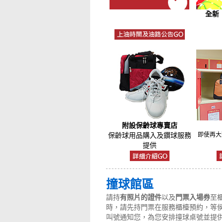
全新
附設保齡球專賣店
即使再大
保齡球用品購入及鑽球服務
提供
撞球館區
請持
有照片的證件
以及
門票入場券
至
時，請先持門票在服務櫃檯預約，等
叫號通知您，為您安排撞球桌號並提