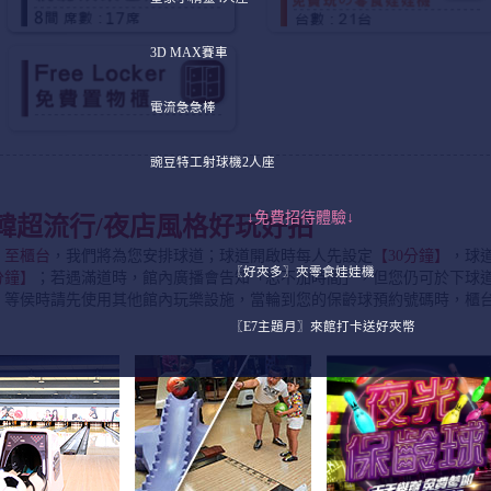
3D MAX賽車
電流急急棒
豌豆特工射球機2人座
↓免費招待體驗↓
韓超流行/夜店風格好玩好拍
）至櫃台
，我們將為您安排球道；球道開啟時每人先設定
【30分鐘】
，球
〖好夾多〗夾零食娃娃機
分鐘】
；若遇滿道時，館內廣播會告知「恕不加時間」，但您仍可於下球
！等侯時請先使用其他館內玩樂設施，當輪到您的保齡球預約號碼時，櫃
〖E7主題月〗來館打卡送好夾幣