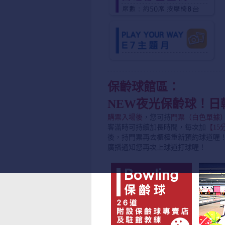
保齡球館區：
NEW夜光保齡球！日
購票入場後
，您可持
門票（白色單據
客滿時可持續加長時間，每次加
【15
後，持門票再去櫃檯重新預約球道喔
廣播通知您再次上球道打球喔！