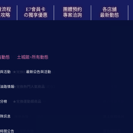
費流程
E7會員卡
團體預約
各店舖
法攻略
の獨享優惠
專案洽詢
最新動態
按讚追蹤三多店FB動態
運中)
洽談
有動態
門票時間內の玩樂攻略
↓紅利數點兌換商品↓
土城館>所有動態
↓親子遊戲↓
↓高雄/三多店↓
↓視聽娛樂↓
↓自遊舒壓空間↓
折
通資訊
座
與活動
E7玩樂攻略《快速瀏覽の簡化版》
★兌換E7門票券
溜滑梯球池
【三多店】營業與交通資訊
最新公告與活動
視聽按摩椅包廂
全身按摩椅
表
油路情報
E7玩樂攻略《詳盡說明の珍藏版》
★兌換熱門人氣商品
陶瓷沙坑
【三多店】入場票價表
電話亭KTV
各式漫畫
擁有
分榜
★兌換運動類商品
親子共乘兒童電動車
樓層導覽與玩樂設施
適合團體聚會
以及
隊訊息
彈珠英雄
餐飲吧台服務
桌上遊戲道具
內休
時間公告
6人座釣魚機
設施使用與預約說明
置物櫃服務