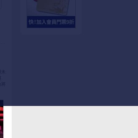
道未
道
台將