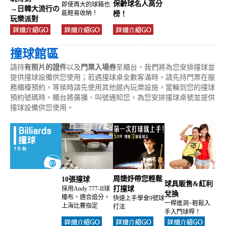
保齡球名人高分
即使再大的球箱也
→日韓大流行の
能輕易收納！
榜！
玩樂派對
撞球館區
請持
有照片的證件
以及
門票入場券
至櫃台，我們將為您安排撞球並
提供撞球設備供您使用；若遇撞球桌全數客滿時，請先持門票在服
務櫃檯預約，等侯時請先使用其他館內玩樂設施，當輪到您的撞球
預約號碼時，櫃台將廣播、叫號通知您，為您安排撞球桌號並提供
撞球設備供您使用。
周婕妤帶您輕鬆
10張撞球
球具販售&紅利
採用Andy 777-II球
打撞球
兌換
檯布，適合追分，
快速上手學會9號球
一桿進洞~輕鬆入
上海比賽指定
打法
手入門球桿！