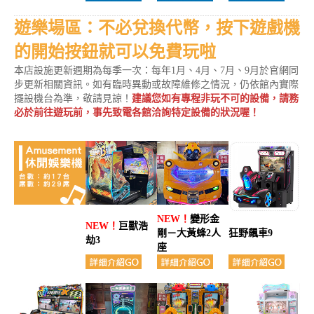
遊樂場區：不必兌換代幣，按下遊戲機
的開始按鈕就可以免費玩啦
本店設施更新週期為每季一次：每年1月、4月、7月、9月於官網同
步更新相關資訊。如有臨時異動或故障維修之情況，仍依館內實際
擺設機台為準，敬請見諒！
建議您如有專程非玩不可的設備，請務
必於前往遊玩前，事先致電各館洽詢特定設備的狀況喔！
NEW！
變形金
NEW！
巨獸浩
剛－大黃蜂2人
狂野飆車9
劫3
座