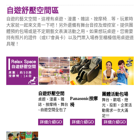
自遊舒壓空間區
自遊的藝文空間，這裡有桌遊、漫畫、雜誌、按摩椅…等，玩累時
大家就一起來文青一下吧！另外還備有舞台音控及燈控室，提供團
體預約包場或是不定期藝文表演活動之用。如果想玩桌遊，您需要
持有照片的證件（或E7會員卡）以及門票入場券至櫃檯借用桌遊道
具喔！
自遊舒壓空間
團體活動包場
Panasonic按摩
桌遊、漫畫、雜
舞台、歡唱、燈
誌、按摩椅、舞台
椅
光、投影，企業活
~自遊空間全包了
動需求一次大滿
足!!!