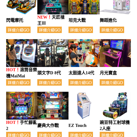
NEW！
天匠槍
閃電摩托
坦克大戰
舞蹈進化
王Ⅲ
HOT！
滾筒音樂
頭文字D 8代
太鼓達人14代
月光寶盒
機MaiMai
HOT！
手忙腳亂
豌豆特工射球機
慶典大作戰
EZ Touch
2
2人座