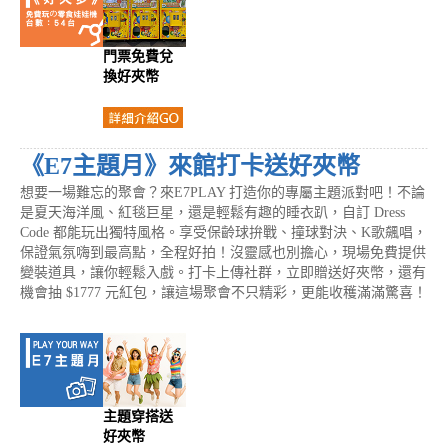
門票免費兌
換好夾幣
《E7主題月》來館打卡送好夾幣
想要一場難忘的聚會？來E7PLAY 打造你的專屬主題派對吧！不論
是夏天海洋風、紅毯巨星，還是輕鬆有趣的睡衣趴，自訂 Dress
Code 都能玩出獨特風格。享受保齡球拚戰、撞球對決、K歌飆唱，
保證氣氛嗨到最高點，全程好拍！沒靈感也別擔心，現場免費提供
變裝道具，讓你輕鬆入戲。打卡上傳社群，立即贈送好夾幣，還有
機會抽 $1777 元紅包，讓這場聚會不只精彩，更能收穫滿滿驚喜！
主題穿搭送
好夾幣