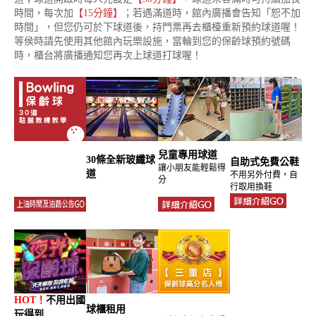
時間，每次加
【15分鐘】
；若遇滿道時，館內廣播會告知「恕不加
時間」，但您仍可於下球道後，持門票再去櫃檯重新預約球道喔！
等侯時請先使用其他館內玩樂設施，當輪到您的保齡球預約號碼
時，櫃台將廣播通知您再次上球道打球喔！
兒童專用球道
30條全新玻纖球
自助式
免費
公鞋
讓小朋友能輕鬆得
道
不用另外付費，自
分
行取用換鞋
HOT！
不用出國
球櫃租用
玩得到