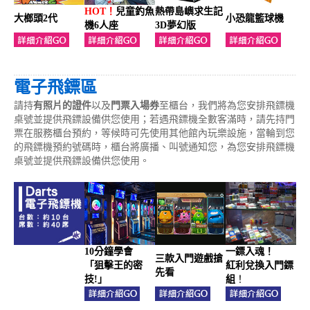
HOT！
兒童釣魚
熱帶島嶼求生記
大榔頭2代
小恐龍籃球機
機6人座
3D夢幻版
電子飛鏢區
請持
有照片的證件
以及
門票入場券
至櫃台，我們將為您安排飛鏢機
桌號並提供飛鏢設備供您使用；若遇飛鏢機全數客滿時，請先持門
票在服務櫃台預約，等候時可先使用其他館內玩樂設施，當輪到您
的飛鏢機預約號碼時，櫃台將廣播、叫號通知您，為您安排飛鏢機
桌號並提供飛鏢設備供您使用。
10分鐘學會
一鏢入魂！
三款入門遊戲搶
「狙擊王的密
紅利兌換入門鏢
先看
技!」
組
！