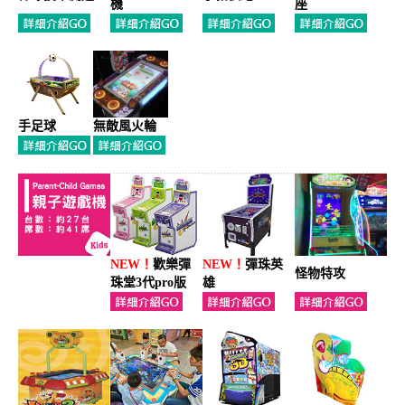
機
座
手足球
無敵風火輪
NEW！
歡樂彈
NEW！
彈珠英
怪物特攻
珠堂3代pro版
雄