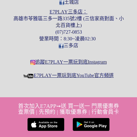
土城店
E7PLAY三多店：
高雄市苓雅區三多一路335號2樓 (三信家商對面、小
北百貨樓上)
(07)727-0853
營業時間：8:30~凌晨02:30
三多店
追蹤E7PLAY一票玩到底Instagram
E7PLAY一票玩到底YouTube官方頻道
首次加入E7APP➞送 買一送一 門票優惠券
查票價 | 先預約 | 獲取優惠券 | 行動會員卡