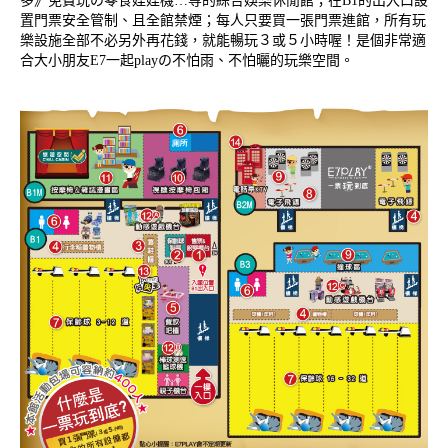
多》免費玩の零食娃娃機…等的綜合娛樂休閒館；在B1的出入口設
置門票安全管制、且全館禁煙；每人只要買一張門票進館，所有玩
樂設施全部不必另外再花錢，就能暢玩３或５小時喔！是個非常適
合大小朋友E7一起playの不怕雨、不怕曬的玩樂空間。