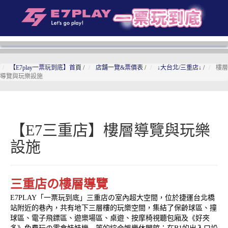
【E7play一票玩到底】首頁
/
店舖一覽&票價表
/
↓大台北/三重店↓
/
樓層
導覽與玩樂設施
【E7三重店】樓層導覽與玩樂
設施
三重店の樓層導覽
E7PLAY「一票玩到底」三重店の室內超大空間，位於捷運台北橋
站附近的巷內，共有地下三層樓的玩樂空間，集結了保齡球區、撞
球區、電子飛鏢區、遊樂場區、桌遊、按摩椅視聽包廂及《好夾