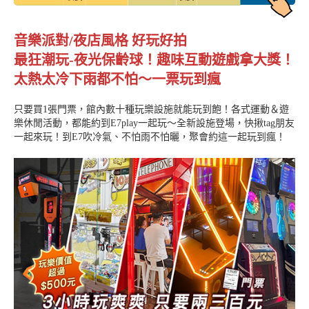
音樂派對/夜店風格 好玩好拍
最狂潮玩-夜光保齡球！趣味互動遊戲拿大獎！
太熱太冷下雨都不怕～一票玩到瘋
只要買1張門票，館內數十種玩樂設施就能玩到飽！各式運動＆遊
樂休閒活動，都能約到E7play一起玩～全新設施登場，快揪tag朋友
一起來玩！到E7吹冷氣、不怕雨不怕曬，聚會約這一起玩到瘋！