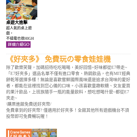
桌遊大進擊
超人氣的桌上遊
戲，
不插電也很HIGH
《好夾多》 免費玩の零食娃娃機
除了歡樂笑聲，加碼招待吃吃喝喝，美好回憶+好味都從E7帶走~
「E7好夾多」選品名單不僅有進口零食、熱銷飲品，也有MIT經典
餅乾等選擇多樣！無論是喜歡嘗鮮國際風味還是追求台灣味的愛好
者，都能在這裡找到您心儀的口味。小孩喜歡童趣軟糖、女友愛買
的果汁飲品，上班族隨手一瓶的能量飲料，想吃想喝什麼~都從E7
夾走~
\購票進館免費送好夾幣/
免費拿到的好夾幣? 僅適用於好夾多！全館其他所有遊戲機台不須
投幣即可免費暢玩喔！