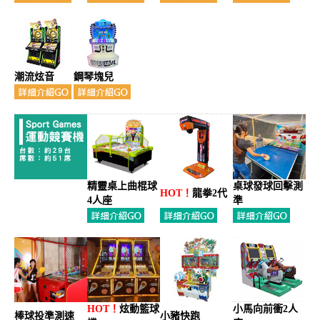
潮流炫音
鋼琴塊兒
精靈桌上曲棍球
桌球發球回擊測
HOT！
龍拳2代
4人座
準
HOT！
炫動籃球
小馬向前衝2人
棒球投準測速
小豬快跑