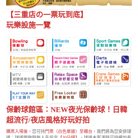
【三重店の一票玩到底】
玩樂設施一覽
保齡球館區：
NEW夜光保齡球！日韓
超流行/夜店風格好玩好拍
購票入場後
，您可持
門票（白色單據）至櫃台
，我們將為您安排球
道；球道開啟時每人先設定
【30分鐘】
，球道未客滿時可持續加長