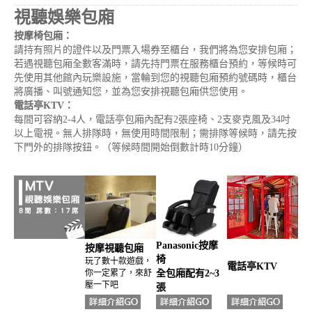
視聽娛樂包廂
按摩椅包廂：
請持有照片的證件以及門票入場券至櫃台，我們將為您安排包廂；
若遇視聽包廂全數客滿時，請先持門票在服務櫃台預約，等候時可
先使用其他館內玩樂設施，當輪到您的視聽包廂預約號碼時，櫃台
將廣播、叫號通知您，並為您安排視聽包廂供您使用。
電話亭KTV：
每間可容納2-4人，電話亭包廂內配有2張座椅、2支麥克風及34吋
以上電視。無人排隊時，無使用時間限制；需排隊等候時，請先按
下門外的排隊按鈕。（等候時間開始倒數計時10分鐘）
Panasonic按摩
按摩視聽包廂
椅
玩了數十款遊戲，
電話亭KTV
你一定累了，來舒
全包廂配有2~3
壓一下吧
張