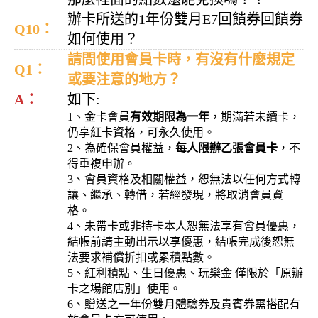
辦卡所送的1年份雙月E7回饋券回饋券
Q10：
如何使用？
請問使用會員卡時，有沒有什麼規定
Q1：
或要注意的地方？
A：
如下:
1、金卡會員
有效期限為一年
，期滿若未續卡，
仍享紅卡資格，可永久使用。
2、為確保會員權益，
每人限辦乙張會員卡
，不
得重複申辦。
3、會員資格及相關權益，恕無法以任何方式轉
讓、繼承、轉借，若經發現，將取消會員資
格。
4、未帶卡或非持卡本人恕無法享有會員優惠，
結帳前請主動出示以享優惠，結帳完成後恕無
法要求補償折扣或累積點數。
5、紅利積點、生日優惠、玩樂金 僅限於「原辦
卡之場館店別」使用。
6、贈送之一年份雙月體驗券及貴賓券需搭配有