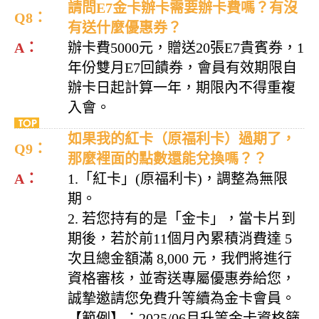
請問E7金卡辦卡需要辦卡費嗎？有沒
Q8：
有送什麼優惠券？
A：
辦卡費5000元，贈送20張E7貴賓券，1
年份雙月E7回饋券，會員有效期限自
辦卡日起計算一年，期限內不得重複
入會。
如果我的紅卡（原福利卡）過期了，
Q9：
那麼裡面的點數還能兌換嗎？？
A：
1.「紅卡」(原福利卡)，調整為無限
期。
2. 若您持有的是「金卡」，當卡片到
期後，若於前11個月內累積消費達 5
次且總金額滿 8,000 元，我們將進行
資格審核，並寄送專屬優惠券給您，
誠摯邀請您免費升等續為金卡會員。
【範例】：2025/06月升等金卡資格篩