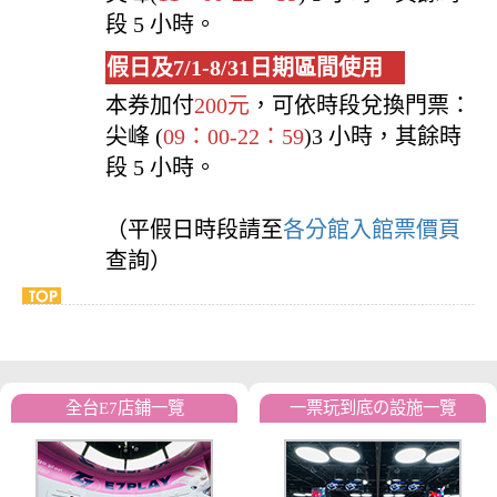
段 5 小時。
假日及7/1-8/31日期區間使用
本券加付
200元
，可依時段兌換門票：
尖峰 (
09：00-22：59
)3 小時，其餘時
段 5 小時。
（平假日時段請至
各分館入館票價頁
查詢）
全台E7店鋪一覽
一票玩到底の設施一覽