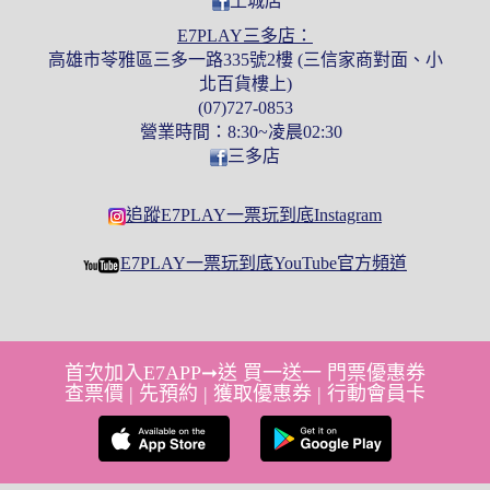
土城店
E7PLAY三多店：
高雄市苓雅區三多一路335號2樓 (三信家商對面、小
北百貨樓上)
(07)727-0853
營業時間：8:30~凌晨02:30
三多店
追蹤E7PLAY一票玩到底Instagram
E7PLAY一票玩到底YouTube官方頻道
首次加入E7APP➞送 買一送一 門票優惠券
查票價 | 先預約 | 獲取優惠券 | 行動會員卡