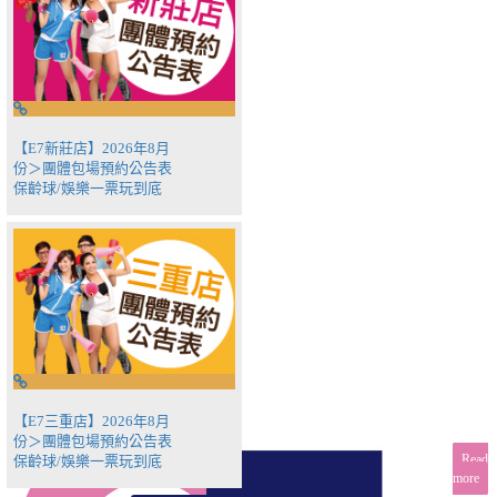
【E7新莊店】2026年8月
份＞團體包場預約公告表
保齡球/娛樂一票玩到底
【E7三重店】2026年8月
份＞團體包場預約公告表
Read
Read
Read
Read
Read
Read
保齡球/娛樂一票玩到底
more
more
more
more
more
more