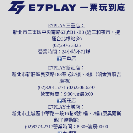
E7PLAY三重店：
新北市三重區中央南路63號B1~B3 (近三和夜市，捷
運台北橋站旁)
(02)2976-3325
營業時間：24小時不打烊
三重店
E7PLAY新莊店：
新北市新莊區民安路188巷5號7樓、8樓（鴻金寶麻吉
廣場）
(02)8201-5771 (02)2206-6297
營業時間：9:00~凌晨3:00
新莊店
E7PLAY土城店：
新北市土城區中華路一段16巷8號1樓、2樓 (原奧爾斯
親子運動館)
(02)8273-2317營業時間：8:30~凌晨00:00