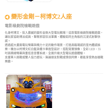
變形金剛－柯博文2人座
電影級劇院槍戰遊戲
化身柯博文，投入震撼的變形金剛大型電玩戰場！這款電影級劇院槍戰遊戲，
讓玩家協助博派成員，擊敗邪惡狂派軍團，體驗如同主角般的沉浸式射擊快
感。
透過超大畫面電玩螢幕與魄力十足的動作場景，打造高臨場感的室內體感娛
樂。機台以柯博文紅白藍貨櫃卡車造型設計，搭配寫實頭像、全彩 LED、55
吋高精細螢幕與重低音音響系統，全面升級大型電玩遊戲體驗。
支援單人挑戰或雙人協力遊玩，無論朋友對戰或情侶同樂，都能享受熱血槍戰
樂趣。