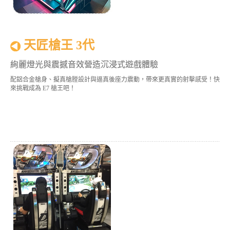
天匠槍王 3代
絢麗燈光與震撼音效營造沉浸式遊戲體驗
配鋁合金槍身、擬真槍膛設計與逼真後座力震動，帶來更真實的射擊感受！快
來挑戰成為 E7 槍王吧！