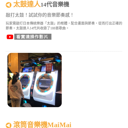
太鼓達人
14代音樂機
敲打太鼓！試試你的音樂節奏感！
玩家需敲打日本傳統樂器「太鼓」的框體，配合畫面與節奏，從而打出正確的
節奏。太鼓達人14代共收錄了188首歌曲。
滾筒音樂機MaiMai