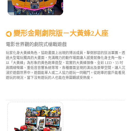
變形金剛劇院版－大黃蜂2人座
電影世界觀的劇院式槍戰遊戲
玩家化身大黃蜂角色，協助畫面上出現的博派成員，擊倒邪惡的狂派軍團。透
過大型電玩獨具的大畫面，充滿魄力的動作場面讓人感覺就像化身主角一般。
以「大黃蜂」為形象的黃色跑車造型、寫實的大黃蜂頭像、全彩 LED、55 吋
高精細螢幕、重低音音響系統等等，各種層面呈現的演出及豪華空間，讓人沉
浸於遊戲世界中。遊戲能單人或二人協力遊玩一同戰鬥。從跑車的窗戶能看見
遊玩的現況，當下沒有遊玩的人也能在旁圍觀感受熱度。