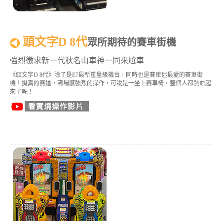
頭文字D 8代
眾所期待的賽車街機
強烈徵求新一代秋名山車神一同來尬車
《頭文字D 8代》除了是E7最新重量級機台，同時也是賽車迷最愛的賽車街
機！擬真的賽道，臨場感強烈的操作，可說是一坐上賽車椅，整個人都熱血起
來了呢！