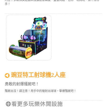
內含十多款棋奕遊戲以及腦筋急轉變、益智問題，包你一玩再玩，捨不得停
手！
豌豆特工射球機2人座
勇敢的射爆殭屍吧！
殭屍出沒！請注意！用手中的槍射出球球，擊爆殭屍吧！