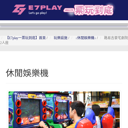
【E7play一票玩到底】首頁
/
玩樂設施
/
↓休閒娛樂機↓
/
路易吉豪宅劇院
2人座
休閒娛樂機