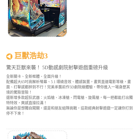
巨獸浩劫3
驚天巨獸來襲！ 5D動感劇院射擊遊戲重磅升級
全新關卡、全新框體、全面升級！
配備超大65吋高解析螢幕、5.1 環繞音效、體感裝置，畫質直逼電影等級，畫
面、打擊感都帥到不行！完美承襲前作5D劇院級體驗，帶你進入一場身歷其
境的驚險冒險！
還新增多款超狂武器：火焰槍、冰凍槍、閃電槍、旋風槍，每一把都能打出獨
特特效，爽感直接拉滿！
無論你是想獨自闖關，還是和朋友組隊挑戰，這款經典射擊遊戲一定讓你打到
停不下來！