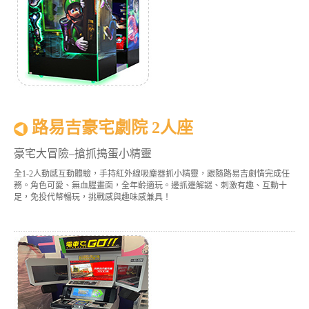
路易吉豪宅劇院 2人座
豪宅大冒險–搶抓搗蛋小精靈
全1-2人動感互動體驗，手持紅外線吸塵器抓小精靈，跟隨路易吉劇情完成任
務。角色可愛、無血腥畫面，全年齡適玩。邊抓邊解謎、刺激有趣、互動十
足，免投代幣暢玩，挑戰感與趣味感兼具！