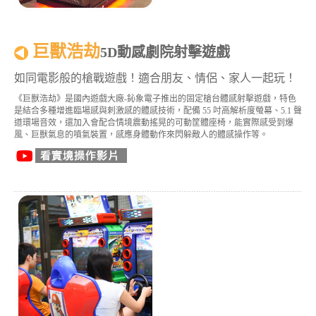
巨獸浩劫
5D動感劇院射擊遊戲
如同電影般的槍戰遊戲！適合朋友、情侶、家人一起玩！
《巨獸浩劫》是國內遊戲大廠-鈊象電子推出的固定槍台體感射擊遊戲，特色
是結合多種增進臨場感與刺激感的體感技術，配備 55 吋高解析度螢幕、5.1 聲
道環場音效，還加入會配合情境震動搖晃的可動筐體座椅，能實際感受到爆
風、巨獸氣息的噴氣裝置，感應身體動作來閃躲敵人的體感操作等。