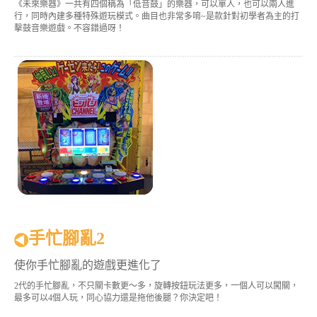
《未來樂器》一共有四個稱為「低音鼓」的樂器，可以單人，也可以兩人進
行，同時內建多種特殊遊玩模式。曲目也非常多唷~是款針對初學者為主的打
擊鼓音樂遊戲。不容錯過呀！
手忙腳亂2
使你手忙腳亂的遊戲更進化了
2代的手忙腳亂，不只關卡數更～多，旋轉按鈕玩法更多，一個人可以闖關，
最多可以4個人玩，同心協力還是拖他後腿？你決定吧！