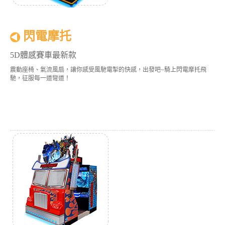
閃電摩托
5D體感賽車最新款
震動座椅、氣流風扇，讓你感受風馳電掣的快感，出發吧~騎上閃電摩托飛
馳，征服每一道彎道！