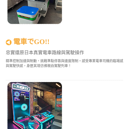
電車でGO!!
忠實還原日本真實電車路線與駕駛操作
精準控制加速與制動，挑戰準點停靠與速度限制。感受專業電車司機的臨場感
與駕駛快感，身歷其境彷彿親自駕駛列車！