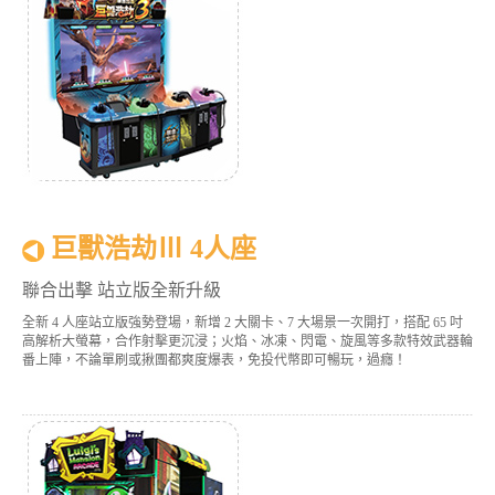
巨獸浩劫Ⅲ 4人座
聯合出擊 站立版全新升級
全新 4 人座站立版強勢登場，新增 2 大關卡、7 大場景一次開打，搭配 65 吋
高解析大螢幕，合作射擊更沉浸；火焰、冰凍、閃電、旋風等多款特效武器輪
番上陣，不論單刷或揪團都爽度爆表，免投代幣即可暢玩，過癮！