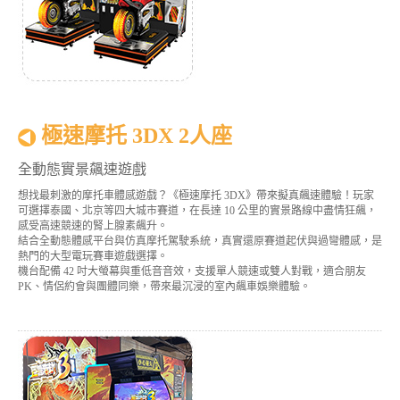
極速摩托 3DX 2人座
全動態實景飆速遊戲
想找最刺激的摩托車體感遊戲？《極速摩托 3DX》帶來擬真飆速體驗！玩家
可選擇泰國、北京等四大城市賽道，在長達 10 公里的實景路線中盡情狂飆，
感受高速競速的腎上腺素飆升。
結合全動態體感平台與仿真摩托駕駛系統，真實還原賽道起伏與過彎體感，是
熱門的大型電玩賽車遊戲選擇。
機台配備 42 吋大螢幕與重低音音效，支援單人競速或雙人對戰，適合朋友
PK、情侶約會與團體同樂，帶來最沉浸的室內飆車娛樂體驗。