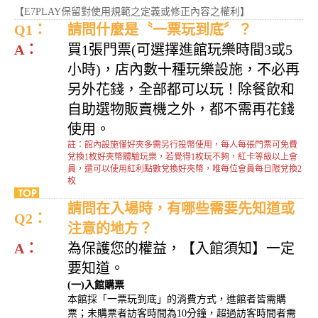
【E7PLAY保留對使用規範之定義或修正內容之權利】
Q1：
請問什麼是〝一票玩到底〞？
A：
買1張門票(可選擇進館玩樂時間3或5
小時)，店內數十種玩樂設施，不必再
另外花錢，全部都可以玩！除餐飲和
自助選物販賣機之外，都不需再花錢
使用。
註：館內設施僅好夾多需另行投幣使用，每人每張門票可免費
兌換1枚好夾幣體驗玩樂，若覺得1枚玩不夠，紅卡等級以上會
員，還可以使用紅利點數兌換好夾幣，唯每位會員每日限兌換2
枚
請問在入場時，有哪些需要先知道或
Q2：
注意的地方？
A：
為保護您的權益，【入館須知】一定
要知道。
(一)入館購票
本館採「一票玩到底」的消費方式，進館者皆需購
票；未購票者訪客時間為10分鐘，超過訪客時間者需