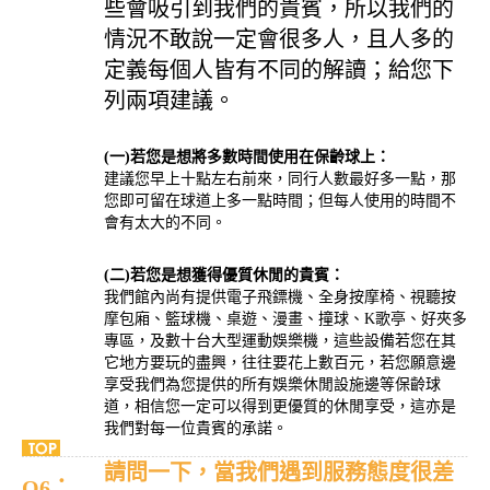
些會吸引到我們的貴賓，所以我們的
情況不敢說一定會很多人，且人多的
定義每個人皆有不同的解讀；給您下
列兩項建議。
(一)若您是想將多數時間使用在保齡球上：
建議您早上十點左右前來，同行人數最好多一點，那
您即可留在球道上多一點時間；但每人使用的時間不
會有太大的不同。
(二)若您是想獲得優質休閒的貴賓：
我們館內尚有提供電子飛鏢機、全身按摩椅、視聽按
摩包廂、籃球機、桌遊、漫畫、撞球、K歌亭、好夾多
專區，及數十台大型運動娛樂機，這些設備若您在其
它地方要玩的盡興，往往要花上數百元，若您願意邊
享受我們為您提供的所有娛樂休閒設施邊等保齡球
道，相信您一定可以得到更優質的休閒享受，這亦是
我們對每一位貴賓的承諾。
請問一下，當我們遇到服務態度很差
Q6：