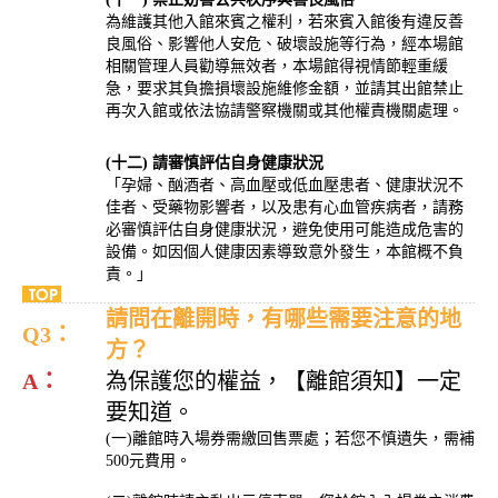
為維護其他入館來賓之權利，若來賓入館後有違反善
良風俗、影響他人安危、破壞設施等行為，經本場館
相關管理人員勸導無效者
，
本場館得視情節輕重緩
急，要求其負擔損壞設施維修金額，並請其出館禁止
再次入館或依法協請警察機關或其他權責機關處理。
(十二) 請審慎評估自身健康狀況
「孕婦、酗酒者、高血壓或低血壓患者、健康狀況不
佳者、受藥物影響者，以及患有心血管疾病者，請務
必審慎評估自身健康狀況，避免使用可能造成危害的
設備。如因個人健康因素導致意外發生，本館概不負
責。」
請問在離開時，有哪些需要注意的地
Q3：
方？
A：
為保護您的權益，【離館須知】一定
要知道。
(一)離館時入場券需繳回售票處；若您不慎遺失，需補
500元費用。