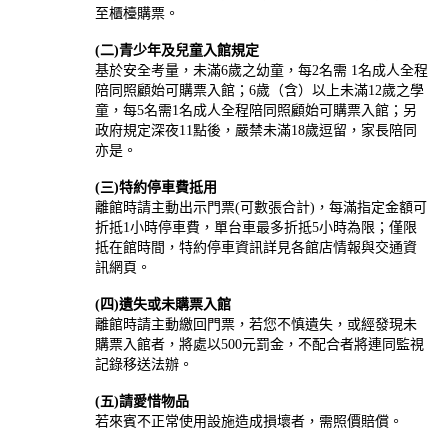
至櫃檯購票。
(二)青少年及兒童入館規定
基於安全考量，未滿6歲之幼童，每2名需 1名成人全程
陪同照顧始可購票入館；6歲（含）以上未滿12歲之學
童，每5名需1名成人全程陪同照顧始可購票入館；另
政府規定深夜11點後，嚴禁未滿18歲逗留，家長陪同
亦是。
(三)特約停車費抵用
離館時請主動出示門票(可數張合計)，每滿指定金額可
折抵1小時停車費，單台車最多折抵5小時為限；僅限
抵在館時間，特約停車資訊詳見各館店情報與交通資
訊網頁。
(四)遺失或未購票入館
離館時請主動繳回門票，若您不慎遺失，或經發現未
購票入館者，將處以500元罰金，不配合者將連同監視
記錄移送法辦。
(五)請愛惜物品
若來賓不正常使用設施造成損壞者，需照價賠償。