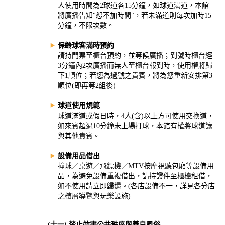
人使用時間為2球道各15分鐘，如球道滿道，本館
將廣播告知"恕不加時間"，若未滿道則每次加時15
分鐘，不限次數。
保齡球客滿時預約
請持門票至櫃台預約，並等候廣播；到號時櫃台經
3分鐘內2次廣播而無人至櫃台報到時，使用權將歸
下1順位；若您為過號之貴賓，將為您重新安排第3
順位(即再等2組後)
球道使用規範
球道滿道或假日時，4人(含)以上方可使用交換道，
如來賓超過10分鐘未上場打球，本館有權將球道讓
與其他貴賓。
設備用品借出
撞球／桌遊／飛鏢機／MTV按摩視聽包廂等設備用
品，為避免設備重複借出，請持證件至櫃檯租借，
如不使用請立即歸還。(各店設備不一，詳見各分店
之樓層導覽與玩樂設施)
(十一) 禁止妨害公共秩序與善良風俗