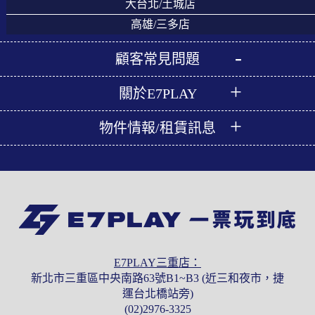
大台北/土城店
高雄/三多店
顧客常見問題
關於E7PLAY
物件情報/租賃訊息
E7PLAY三重店：
新北市三重區中央南路63號B1~B3 (近三和夜市，捷
運台北橋站旁)
(02)2976-3325