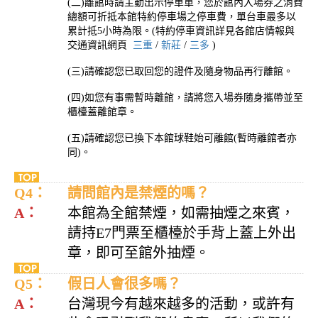
(二)離館時請主動出示停車單，您於館內入場券之消費
總額可折抵本館特約停車場之停車費，單台車最多以
累計抵5小時為限。(特約停車資訊詳見各館店情報與
交通資訊網頁
三重
/
新莊
/
三多
)
(三)請確認您已取回您的證件及隨身物品再行離館。
(四)如您有事需暫時離館，請將您入場券隨身攜帶並至
櫃檯蓋離館章。
(五)請確認您已換下本館球鞋始可離館(暫時離館者亦
同)。
Q4：
請問館內是禁煙的嗎？
A：
本館為全館禁煙，如需抽煙之來賓，
請持E7門票至櫃檯於手背上蓋上外出
章，即可至館外抽煙。
Q5：
假日人會很多嗎？
A：
台灣現今有越來越多的活動，或許有