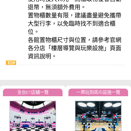
退幣，無須額外費用。
置物櫃數量有限，建議盡量避免攜帶
大型行李，以免臨時找不到適合櫃
位。
各館置物櫃尺寸與位置，請參考官網
各分店「樓層導覽與玩樂設施」頁面
資訊說明。
全台E7店鋪一覽
一票玩到底の設施一覽