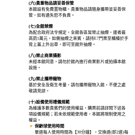
(六)貴重物品請妥善保管
本館設有免費置物櫃，貴重物品請隨身攜帶並妥善保
管，如有遺失恕不負責。
(七)全館禁煙
為配合政府法令規定，全館各區皆禁止抽煙，違者最
高罰1萬元，如需抽煙之來賓，請持E7門票至櫃檯於手
背上蓋上外出章，即可至館外抽煙。
(八)禁止商業攝影
未經本館同意，請勿於館內進行商業影片或拍攝本館
設施。
(九)禁止攜帶寵物
基於安全及衛生考量，請勿攜帶寵物入館，不便之處
敬請見諒。
(十)設備使用禮儀規範
為維護多數貴賓們的使用權益，購票前請詳閱下述各
項設備規範；若未依規範使用者，本館將限制使用之
權益。
保齡球使用時間
單道每人使用時間為【30分鐘】，交換道(即2道)每