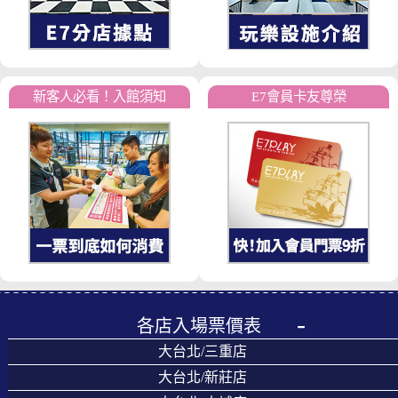
新客人必看！入館須知
E7會員卡友尊榮
各店入場票價表
大台北/三重店
大台北/新莊店